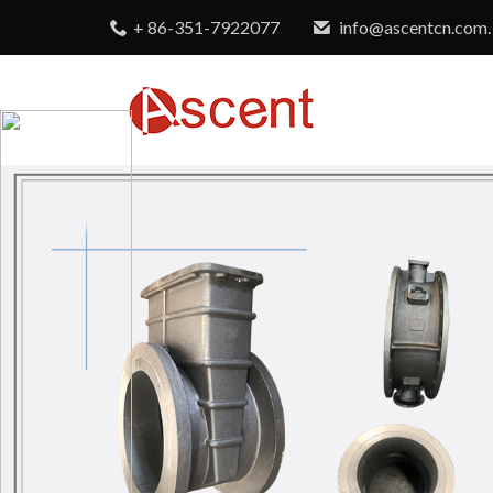
+ 86-351-7922077
info@ascentcn.com.