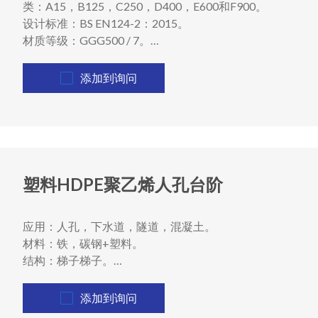
类：A15，B125，C250，D400，E600和F900。
设计标准：BS EN124-2：2015。
材质等级：GGG500 / 7。
密封：双/单密封
添加到询问
塑料HDPE聚乙烯人孔台阶
应用：人孔，下水道，隧道，混凝土。
材料：铁，碳钢+塑料。
结构：梯子梯子。
特色：伸缩梯，保温梯。
添加到询问