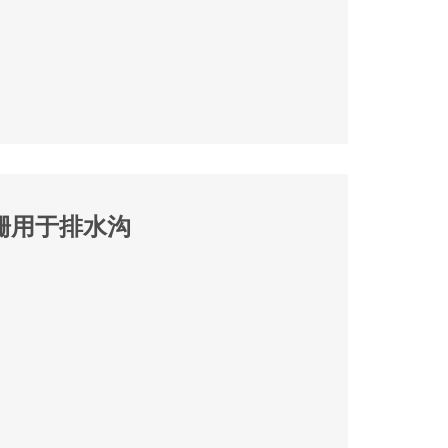
性熨栅用于排水沟