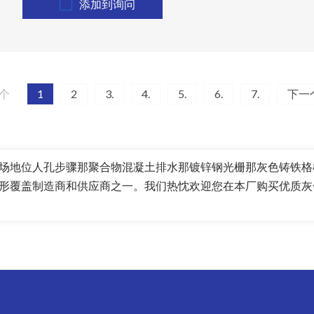
添加到询问
个
1
2
3.
4.
5.
6.
7.
下一
场地位
人孔步骤
那
聚合物混凝土排水
那
镀锌钢光栅
那
灰色铸铁格
形覆盖制造商和供应商之一。我们热忱欢迎您在本厂购买优质灰