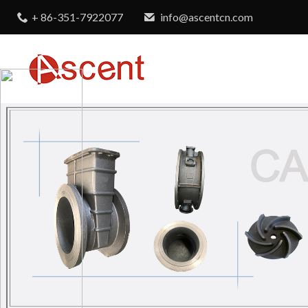
+ 86-351-7922077
info@ascentcn.com