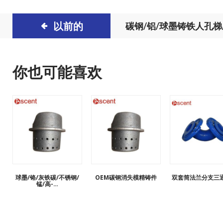
以前的
碳钢/铝/球墨铸铁人孔梯
孔台阶
你也可能喜欢
球墨/铬/灰铁碳/不锈钢/
OEM碳钢消失模精铸件
双套筒法兰分支三
锰/高-…