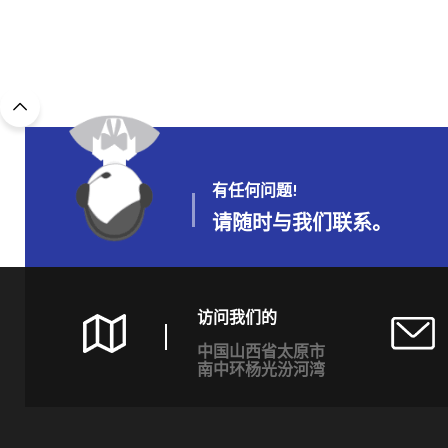
有任何问题!
请随时与我们联系。
访问我们的
中国山西省太原市
南中环杨光汾河湾