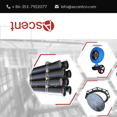
+ 86-351-7922077
info@ascentcn.com