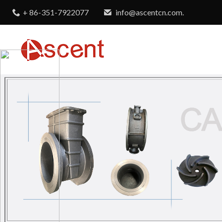
+ 86-351-7922077
info@ascentcn.com.