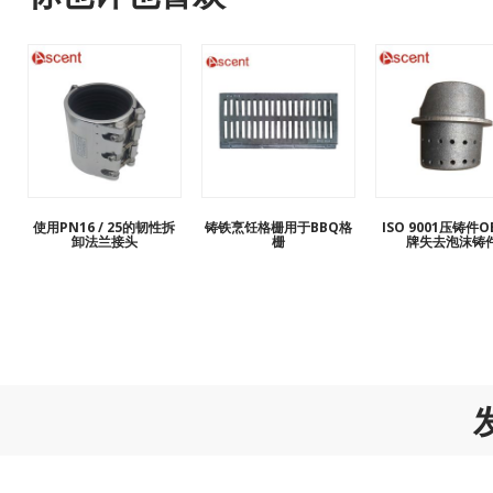
使用PN16 / 25的韧性拆
铸铁烹饪格栅用于BBQ格
ISO 9001压铸件
卸法兰接头
栅
牌失去泡沫铸