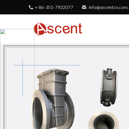
+ 86-351-7922077
info@ascentcn.com.