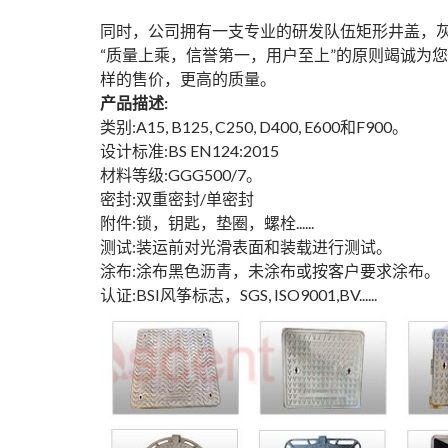
同时，公司拥有一支专业的研发队伍
矩形井盖
，
“质量上乘，信誉第一，用户至上”的原则竭诚为您
样的售价，更高的质量。
产品描述:
类别:A15, B125, C250, D400, E600和F900。
设计标准:BS EN124:2015
材料等级:GGG500/7。
密封:双重密封/单密封
附件:锁，钥匙，垫圈，螺栓......
测试:装运前对光滑表面和装载进行测试。
涂布:涂布黑色沥青，未涂布或按客户要求涂布。
认证:BSI风筝标志，SGS, ISO9001,BV......