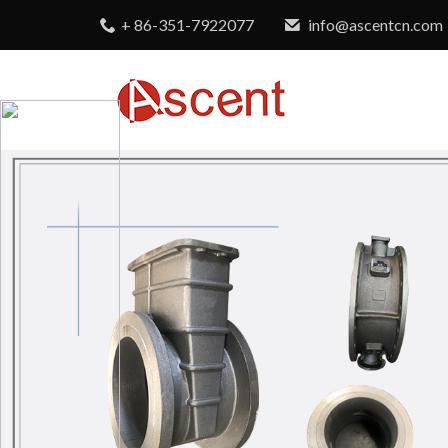
+ 86-351-7922077
info@ascentcn.com