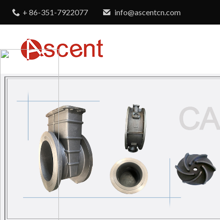
+ 86-351-7922077
info@ascentcn.com