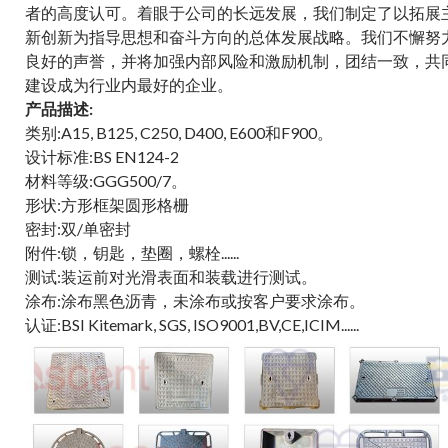
者的高度认可。着眼于公司的长远发展，我们制定了以拓展
新创新为指导思想和奋斗方向的总体发展战略。我们不懈努
良好的声誉，并将加强内部风险和激励机制，团结一致，共
建设成为行业内最好的企业。
产品描述:
类别:A15, B125, C250, D400, E600和F900。
设计标准:BS EN124-2
材料等级:GGG500/7。
形状:方形框架圆形格栅
密封:双/单密封
附件:锁，钥匙，垫圈，螺栓......
测试:装运前对光滑表面和装载进行测试。
涂布:涂布黑色沥青，未涂布或按客户要求涂布。
认证:BSI Kitemark, SGS, ISO9001,BV,CE,ICIM......