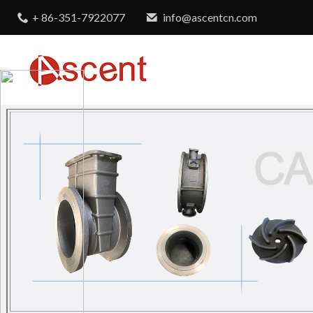
+ 86-351-7922077
info@ascentcn.com