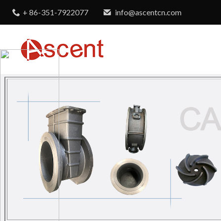
+ 86-351-7922077
info@ascentcn.com